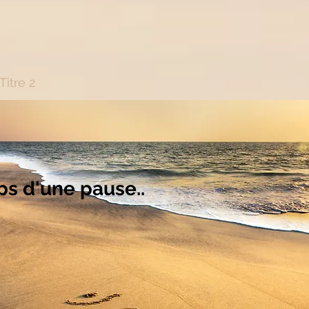
Titre 2
La vie est impermanence...
s d'une pause..