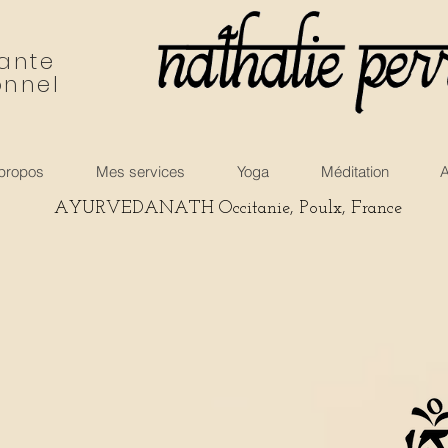
nante
onnel
propos
Mes services
Yoga
Méditation
A
AYURVEDANATH Occitanie, Poulx, France