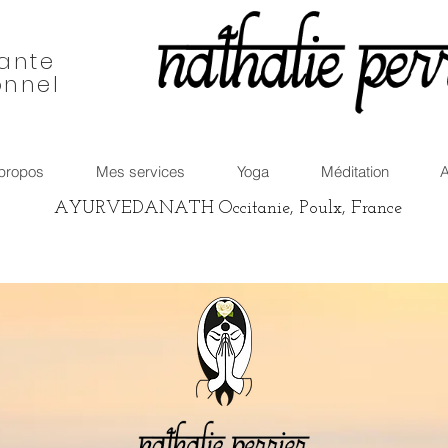
nante
onnel
propos
Mes services
Yoga
Méditation
A
AYURVEDANATH Occitanie, Poulx, France