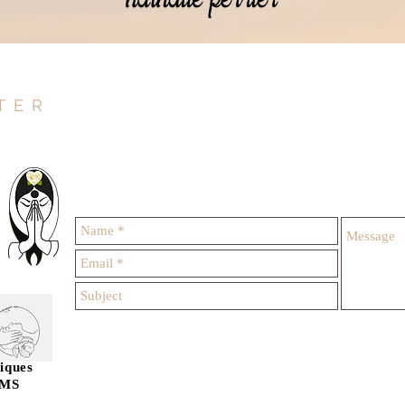
TER
iques
SMS