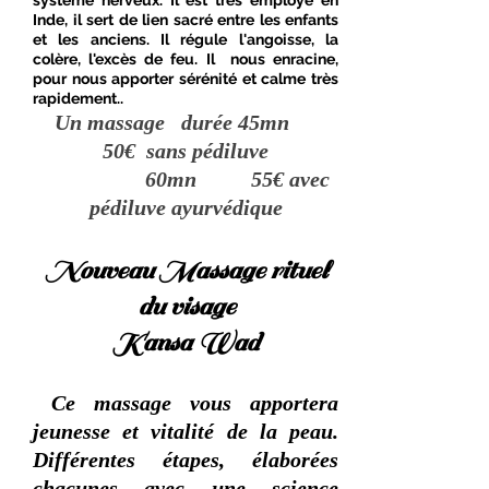
système nerveux. Il est très employé en
Inde, il sert de lien sacré entre les enfants
et les anciens. Il régule l'angoisse, la
colère, l'excès de feu. Il nous enracine,
pour nous apporter sérénité et calme très
rapidement.
.
Un massage durée 45mn
50
€ sans pédiluve
60mn 55€ avec
pédiluve ayurvédique
Nouveau Massage rituel
du visage
Kansa Wad
​
Ce massage vous apportera
jeunesse et vitalité de la peau.
Différentes étapes, élaborées
chacunes avec une science