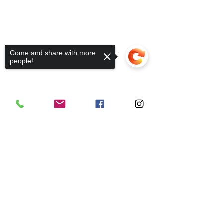
Come and share with more
people!
Sorry, the checkout page does not
support sharing
Copied to clipboard