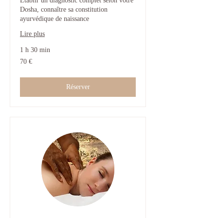
Etablir un diagnostic complet selon votre
Dosha, connaître sa constitution
ayurvédique de naissance
Lire plus
1 h 30 min
70
70 €
euros
Réserver