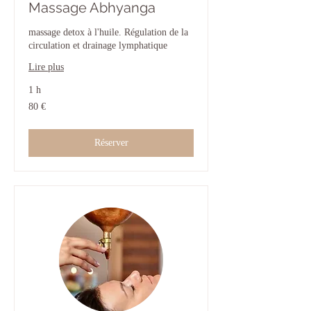
Massage Abhyanga
massage detox à l'huile. Régulation de la
circulation et drainage lymphatique
Lire plus
1 h
80
80 €
euros
Réserver