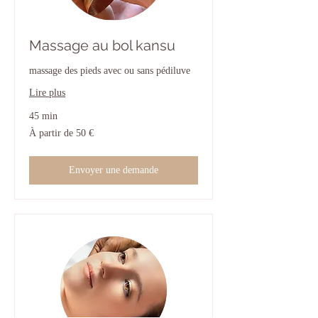
Massage au bol kansu
massage des pieds avec ou sans pédiluve
Lire plus
45 min
À
À partir de 50 €
partir
de
50
euros
Envoyer une demande