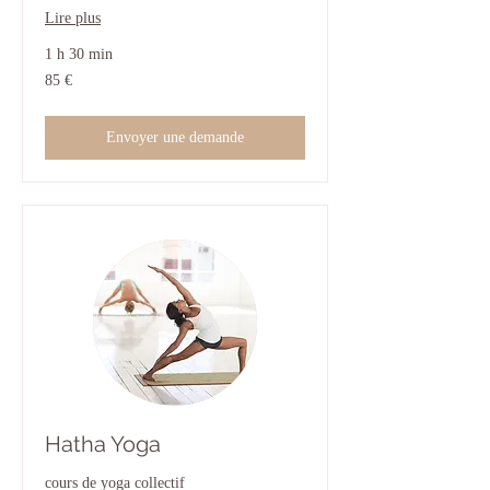
Lire plus
1 h 30 min
85
85 €
euros
Envoyer une demande
Hatha Yoga
cours de yoga collectif