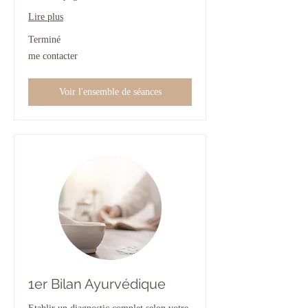
Lire plus
Terminé
me
me contacter
contacter
Voir l'ensemble de séances
1er Bilan Ayurvédique