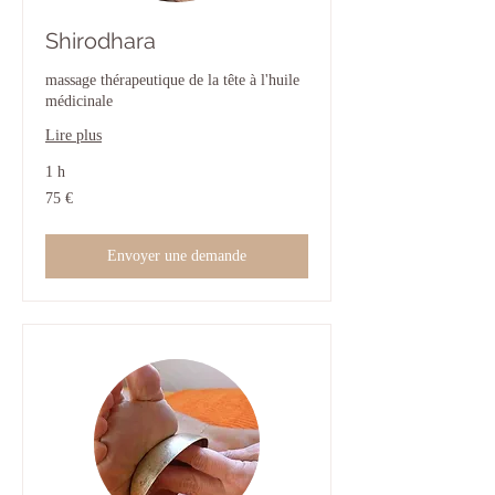
Shirodhara
massage thérapeutique de la tête à l'huile
médicinale
Lire plus
1 h
75
75 €
euros
Envoyer une demande